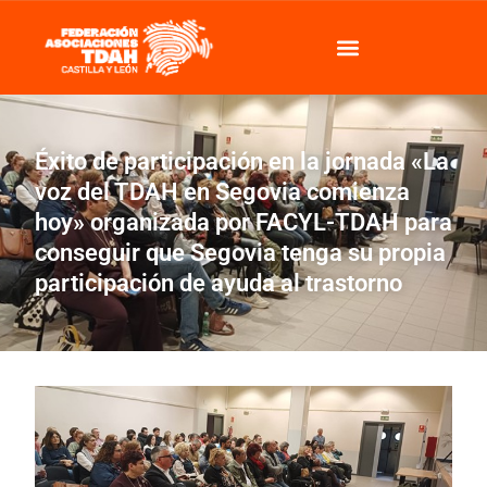
Éxito de participación en la jornada «La
voz del TDAH en Segovia comienza
hoy» organizada por FACYL-TDAH para
conseguir que Segovia tenga su propia
participación de ayuda al trastorno